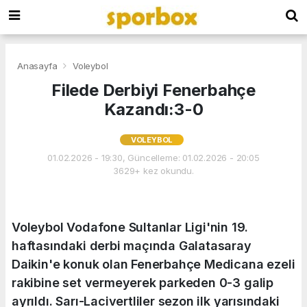
Anasayfa
Voleybol
Filede Derbiyi Fenerbahçe
Kazandı:3-0
VOLEYBOL
01.02.2026 - 19:30, Güncelleme: 01.02.2026 - 20:05
3629+ kez okundu.
Voleybol Vodafone Sultanlar Ligi'nin 19.
haftasındaki derbi maçında Galatasaray
Daikin'e konuk olan Fenerbahçe Medicana ezeli
rakibine set vermeyerek parkeden 0-3 galip
ayrıldı. Sarı-Lacivertliler sezon ilk yarısındaki