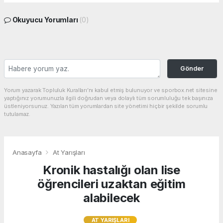
Okuyucu Yorumları
(0)
Gönder
Yorum yazarak Topluluk Kuralları’nı kabul etmiş bulunuyor ve sporbox.net sitesine
yaptığınız yorumunuzla ilgili doğrudan veya dolaylı tüm sorumluluğu tek başınıza
üstleniyorsunuz. Yazılan tüm yorumlardan site yönetimi hiçbir şekilde sorumlu
tutulamaz.
Anasayfa
At Yarışları
Kronik hastalığı olan lise
öğrencileri uzaktan eğitim
alabilecek
AT YARIŞLARI