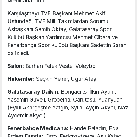
Medicana oldu.
Karşılaşmayı TVF Başkanı Mehmet Akif
Üstündağ, TVF Milli Takımlardan Sorumlu
Asbaşkanı Semih Oktay, Galatasaray Spor
Kulübü Başkan Yardımcısı Mehmet Cibara ve
Fenerbahçe Spor Kulübü Başkanı Sadettin Saran
da izledi.
Salon:
Burhan Felek Vestel Voleybol
Hakemler:
Seçkin Yener, Uğur Ateş
Galatasaray Daikin:
Bongaerts, İlkin Aydın,
Yasemin Güveli, Grobelna, Carutasu, Yuanyuan
(Eylül Akarçeşme Yatgın, Sylla, Ayçin Akyol, Naz
Aydemir Akyol)
Fenerbahçe Medicana:
Hande Baladın, Eda
Erdem Dündar, Orro, Fedorovtseva, Aslı Kalaç,