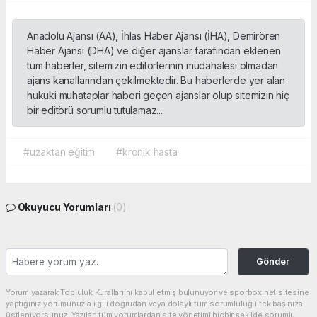
Anadolu Ajansı (AA), İhlas Haber Ajansı (İHA), Demirören
Haber Ajansı (DHA) ve diğer ajanslar tarafından eklenen
tüm haberler, sitemizin editörlerinin müdahalesi olmadan
ajans kanallarından çekilmektedir. Bu haberlerde yer alan
hukuki muhataplar haberi geçen ajanslar olup sitemizin hiç
bir editörü sorumlu tutulamaz...
#uzaktan eğitim
#kronik hasta
Okuyucu Yorumları
(0)
Gönder
Yorum yazarak Topluluk Kuralları’nı kabul etmiş bulunuyor ve sporbox.net sitesine
yaptığınız yorumunuzla ilgili doğrudan veya dolaylı tüm sorumluluğu tek başınıza
üstleniyorsunuz. Yazılan tüm yorumlardan site yönetimi hiçbir şekilde sorumlu