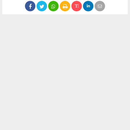
Anadolu Ajansı (AA), İhlas Haber Ajansı (İHA), Demirören
Haber Ajansı (DHA) ve diğer ajanslar tarafından eklenen
tüm haberler, sitemizin editörlerinin müdahalesi olmadan
ajans kanallarından çekilmektedir. Bu haberlerde yer alan
hukuki muhataplar haberi geçen ajanslar olup sitemizin hiç
bir editörü sorumlu tutulamaz...
#uzaktan eğitim
#kronik hasta
Okuyucu Yorumları
(0)
Gönder