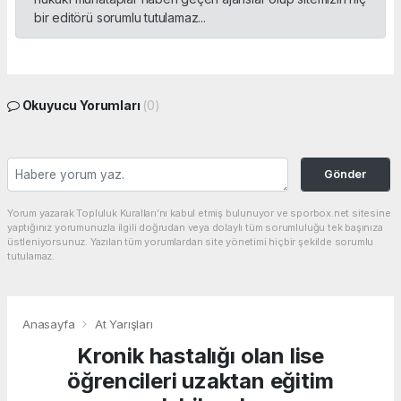
bir editörü sorumlu tutulamaz...
Okuyucu Yorumları
(0)
Gönder
Yorum yazarak Topluluk Kuralları’nı kabul etmiş bulunuyor ve sporbox.net sitesine
yaptığınız yorumunuzla ilgili doğrudan veya dolaylı tüm sorumluluğu tek başınıza
üstleniyorsunuz. Yazılan tüm yorumlardan site yönetimi hiçbir şekilde sorumlu
tutulamaz.
Anasayfa
At Yarışları
Kronik hastalığı olan lise
öğrencileri uzaktan eğitim