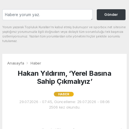
Gönder
Yorum yazarak Topluluk Kuralları’nı kabul etmiş bulunuyor ve sporbox.net sitesine
yaptığınız yorumunuzla ilgili doğrudan veya dolaylı tüm sorumluluğu tek başınıza
üstleniyorsunuz. Yazılan tüm yorumlardan site yönetimi hiçbir şekilde sorumlu
tutulamaz.
Anasayfa
Haber
Hakan Yıldırım, ‘Yerel Basına
Sahip Çıkmalıyız’
HABER
29.07.2026 - 07:45, Güncelleme: 29.07.2026 - 08:06
2506 kez okundu.