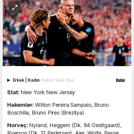
Erkek
|
Kadın
(Haberi Sesli Oku)
Stat:
New York New Jersey
Hakemler:
Wilton Pereira Sampaio, Bruno
Boschilia, Bruno Pires (Brezilya)
Norveç:
Nyland, Heggem (Dk. 84 Oestigaard),
Ryerson (Dk. 12 Pedersen), Ajer, Wolfe, Berge,