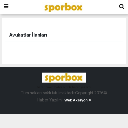
Avukatlar İlanları
haber paketi
haber scripti
haber yazılımı
Tüm hakları saklı tutulmaktadır.Copyright 2026©
Haber Yazılımı:
Web Aksiyon ®