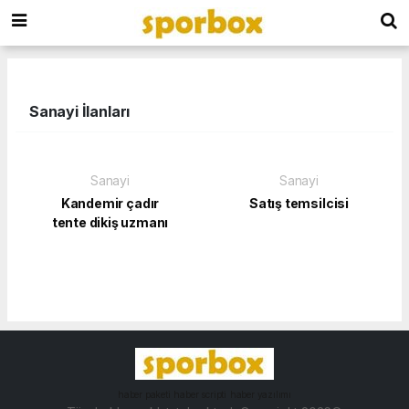
Sanayi İlanları
Sanayi
Sanayi
Kandemir çadır
Satış temsilcisi
tente dikiş uzmanı
haber paketi
haber scripti
haber yazılımı