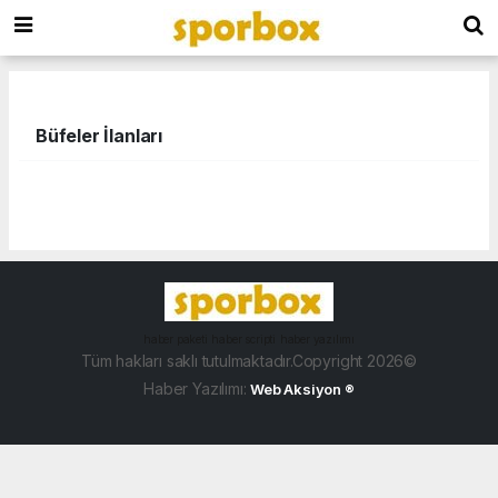
Büfeler İlanları
haber paketi
haber scripti
haber yazılımı
Tüm hakları saklı tutulmaktadır.Copyright 2026©
Haber Yazılımı:
Web Aksiyon ®