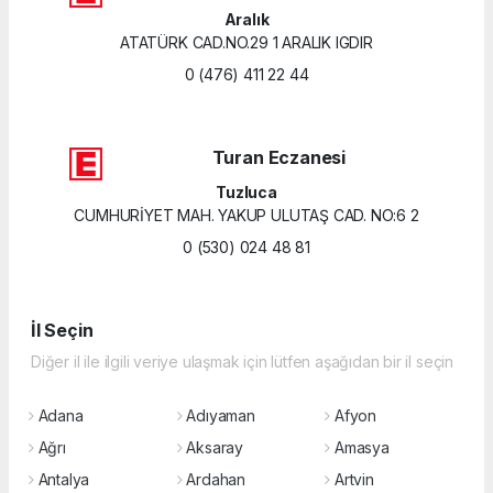
Aralık
ATATÜRK CAD.NO.29 1 ARALIK IGDIR
0 (476) 411 22 44
Turan Eczanesi
Tuzluca
CUMHURİYET MAH. YAKUP ULUTAŞ CAD. NO:6 2
0 (530) 024 48 81
İl Seçin
Diğer il ile ilgili veriye ulaşmak için lütfen aşağıdan bir il seçin
Adana
Adıyaman
Afyon
Ağrı
Aksaray
Amasya
Antalya
Ardahan
Artvin