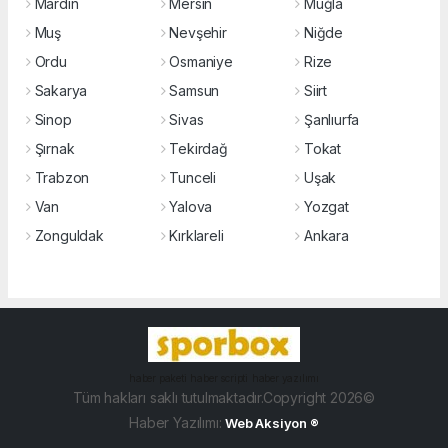
Mardin
Mersin
Muğla
Muş
Nevşehir
Niğde
Ordu
Osmaniye
Rize
Sakarya
Samsun
Siirt
Sinop
Sivas
Şanlıurfa
Şırnak
Tekirdağ
Tokat
Trabzon
Tunceli
Uşak
Van
Yalova
Yozgat
Zonguldak
Kırklareli
Ankara
haber paketi
haber scripti
haber yazılımı
Tüm hakları saklı tutulmaktadır.Copyright 2026©
Haber Yazılımı:
Web Aksiyon ®