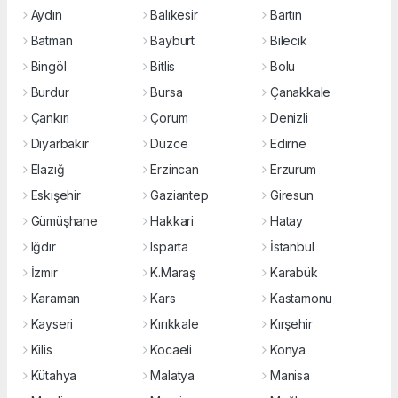
Aydın
Balıkesir
Bartın
Batman
Bayburt
Bilecik
Bingöl
Bitlis
Bolu
Burdur
Bursa
Çanakkale
Çankırı
Çorum
Denizli
Diyarbakır
Düzce
Edirne
Elazığ
Erzincan
Erzurum
Eskişehir
Gaziantep
Giresun
Gümüşhane
Hakkari
Hatay
Iğdır
Isparta
İstanbul
İzmir
K.Maraş
Karabük
Karaman
Kars
Kastamonu
Kayseri
Kırıkkale
Kırşehir
Kilis
Kocaeli
Konya
Kütahya
Malatya
Manisa