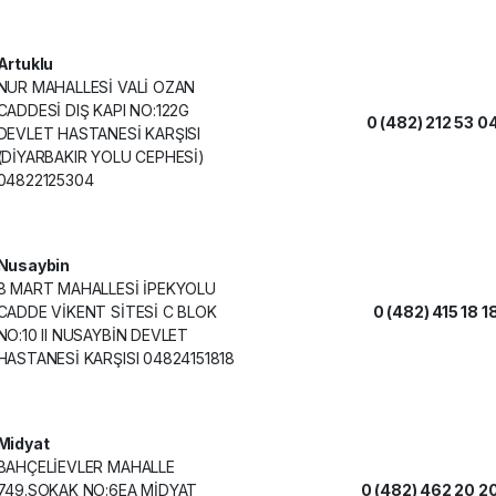
Artuklu
NUR MAHALLESİ VALİ OZAN
CADDESİ DIŞ KAPI NO:122G
0 (482) 212 53 0
DEVLET HASTANESİ KARŞISI
(DİYARBAKIR YOLU CEPHESİ)
04822125304
Nusaybin
8 MART MAHALLESİ İPEKYOLU
CADDE VİKENT SİTESİ C BLOK
0 (482) 415 18 1
NO:10 II NUSAYBİN DEVLET
HASTANESİ KARŞISI 04824151818
Midyat
BAHÇELİEVLER MAHALLE
749.SOKAK NO:6EA MİDYAT
0 (482) 462 20 2