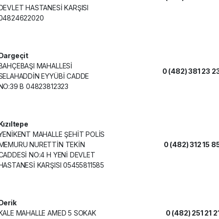
DEVLET HASTANESİ KARŞISI
04824622020
Dargeçit
BAHÇEBAŞI MAHALLESİ
0 (482) 381 23 2
SELAHADDİN EYYÜBİ CADDE
NO:39 B 04823812323
Kızıltepe
YENİKENT MAHALLE ŞEHİT POLİS
MEMURU NURETTİN TEKİN
0 (482) 312 15 8
CADDESİ NO:4 H YENİ DEVLET
HASTANESİ KARŞISI 05455811585
Derik
KALE MAHALLE AMED 5 SOKAK
0 (482) 251 21 2