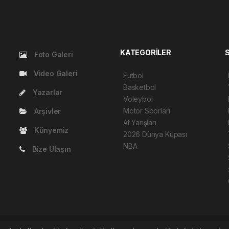
KATEGORİLER
Foto Galeri
Video Galeri
Futbol
Basketbol
Yazarlar
Voleybol
Motor Sporları
Arşivler
At Yarışları
Künyemiz
2026 Dünya Kupası
NBA
Bize Ulaşın
6 ©
haber yazılımı
haber paketi
haber scripti
haber yazılım
haber script