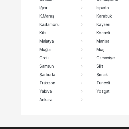
Iğdır
Isparta
K.Maraş
Karabük
Kastamonu
Kayseri
Kilis
Kocaeli
Malatya
Manisa
Muğla
Muş
Ordu
Osmaniye
Samsun
Siirt
Şanlıurfa
Şırnak
Trabzon
Tunceli
Yalova
Yozgat
Ankara