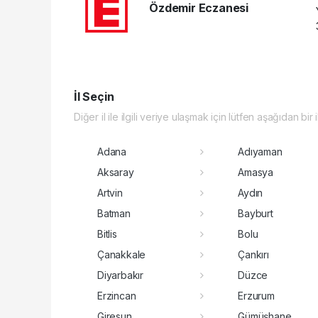
Özdemir Eczanesi
İl Seçin
Diğer il ile ilgili veriye ulaşmak için lütfen aşağıdan bir 
Adana
Adıyaman
Aksaray
Amasya
Artvin
Aydın
Batman
Bayburt
Bitlis
Bolu
Çanakkale
Çankırı
Diyarbakır
Düzce
Erzincan
Erzurum
Giresun
Gümüşhane