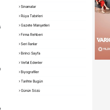
Sinamalar
Rüya Tabirleri
Gazete Manşetleri
4
Firma Rehberi
Seri İlanlar
Birinci Sayfa
Vefat Edenler
8
Biyografiler
Tarihte Bugün
Günün Sözü
0