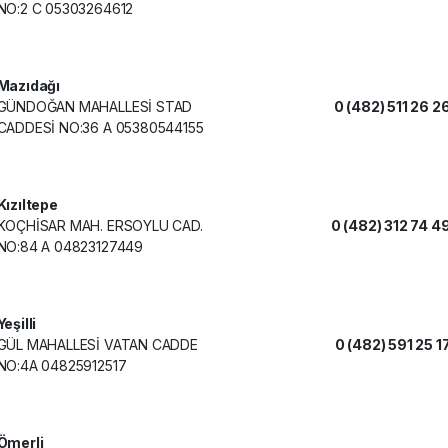
NO:2 C 05303264612
Mazıdağı
GÜNDOĞAN MAHALLESİ STAD
0 (482) 511 26 2
CADDESİ NO:36 A 05380544155
Kızıltepe
KOÇHİSAR MAH. ERSOYLU CAD.
0 (482) 312 74 4
NO:84 A 04823127449
Yeşilli
GÜL MAHALLESİ VATAN CADDE
0 (482) 591 25 1
NO:4A 04825912517
Ömerli