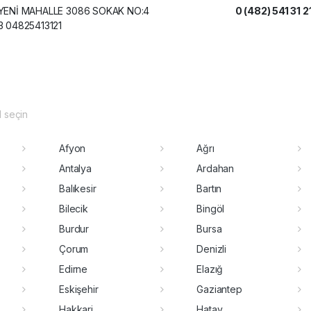
YENİ MAHALLE 3086 SOKAK NO:4
0 (482) 541 31 2
3 04825413121
il seçin
Afyon
Ağrı
Antalya
Ardahan
Balıkesir
Bartın
Bilecik
Bingöl
Burdur
Bursa
Çorum
Denizli
Edirne
Elazığ
Eskişehir
Gaziantep
Hakkari
Hatay