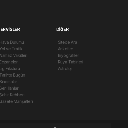
SERVİSLER
DİĞER
Hava Durumu
Sitede Ara
Yol ve Trafik
Anketler
Namaz Vakitleri
Biyografiler
Eczaneler
Rüya Tabirleri
Lig Fikstürü
Astroloji
Tarihte Bugün
Sinemalar
Seri İlanlar
Şehir Rehberi
Gazete Manşetleri
Haber Yazılımı: