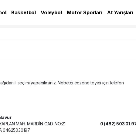
bol
Basketbol
Voleybol
Motor Sporları
At Yarışları
A
ağıdan il seçimi yapabilirsiniz. Nöbetçi eczene teyidi için telefon
Savur
KAPLAN MAH. MARDİN CAD. NO:21
0 (482) 503 01 9
A 04825030197