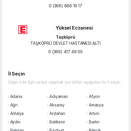
0 (366) 866 16 17
Yüksel Eczanesi
Taşköprü
TAŞKÖPRÜ DEVLET HASTANESİ ALTI
0 (366) 417 49 00
İl Seçin
Diğer il ile ilgili veriye ulaşmak için lütfen aşağıdan bir il seçin
Adana
Adıyaman
Afyon
Ağrı
Aksaray
Amasya
Antalya
Ardahan
Artvin
Aydın
Balıkesir
Bartın
Batman
Bayburt
Bilecik