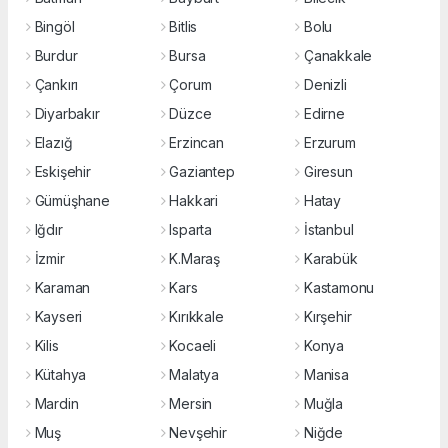
Bingöl
Bitlis
Bolu
Burdur
Bursa
Çanakkale
Çankırı
Çorum
Denizli
Diyarbakır
Düzce
Edirne
Elazığ
Erzincan
Erzurum
Eskişehir
Gaziantep
Giresun
Gümüşhane
Hakkari
Hatay
Iğdır
Isparta
İstanbul
İzmir
K.Maraş
Karabük
Karaman
Kars
Kastamonu
Kayseri
Kırıkkale
Kırşehir
Kilis
Kocaeli
Konya
Kütahya
Malatya
Manisa
Mardin
Mersin
Muğla
Muş
Nevşehir
Niğde