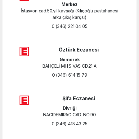
Merkez
İstasyon cad.50.yıl kavşağı (Kılıçoğlu pastahanesi
arka çıkış karşısı)
0 (346) 221 04 05
Öztürk Eczanesi
Gemerek
BAHÇELİ MH.SİVAS CD.21 A
0 (346) 614 15 79
Şifa Eczanesi
Divriği
NACIDEMIRAG CAD. NO:90
0 (346) 418 43 25