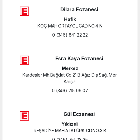
Dilara Eczanesi
Hafik
KOÇ MAH.ORTAYOL CAD.NO.4 N
0 (346) 841 22 22
Esra Kaya Eczanesi
Merkez
Kardeşler Mh.Bağdat Cd.21 B Ağız Diş Sağ. Mer.
Karşısı
0 (346) 215 06 07
Gül Eczanesi
Yıldızeli
REŞADİYE MAH.ATATÜRK CD.NO:3 B
0 (346) 751 28 25