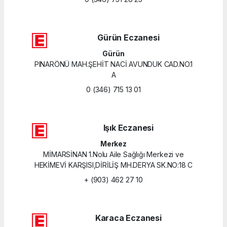
Gürün Eczanesi
Gürün
PINARÖNÜ MAH.ŞEHİT NACİ AVUNDUK CAD.NO.1
A
0 (346) 715 13 01
Işık Eczanesi
Merkez
MİMARSİNAN 1.Nolu Aile Sağlığı Merkezi ve
HEKİMEVİ KARŞISI,DİRİLİŞ MH.DERYA SK.NO:18 C
+ (903) 462 27 10
Karaca Eczanesi