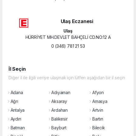
Ulaş Eczanesi
Ulaş
HÜRRİYET MH.DEVLET BAHÇELİ CD.NO:12 A
0 (346) 781 21 53
İl Seçin
Diğer il ile ilgili veriye ulaşmak için lütfen aşağıdan bir il seçin
Adana
Adıyaman
Afyon
Ağrı
Aksaray
Amasya
Antalya
Ardahan
Artvin
Aydın
Balıkesir
Bartın
Batman
Bayburt
Bilecik