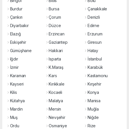
Bingöl
Bitlis
Bolu
Burdur
Bursa
Çanakkale
Çankırı
Çorum
Denizli
Diyarbakır
Düzce
Edirne
Elazığ
Erzincan
Erzurum
Eskişehir
Gaziantep
Giresun
Gümüşhane
Hakkari
Hatay
Iğdır
Isparta
İstanbul
İzmir
K.Maraş
Karabük
Karaman
Kars
Kastamonu
Kayseri
Kırıkkale
Kırşehir
Kilis
Kocaeli
Konya
Kütahya
Malatya
Manisa
Mardin
Mersin
Muğla
Muş
Nevşehir
Niğde
Ordu
Osmaniye
Rize