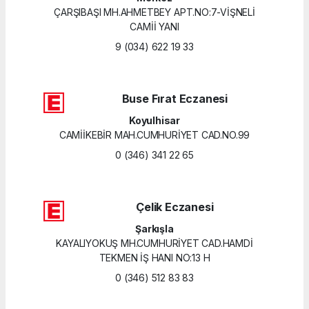
ÇARŞIBAŞI MH.AHMETBEY APT.NO:7-VİŞNELİ
CAMİİ YANI
9 (034) 622 19 33
Buse Fırat Eczanesi
Koyulhisar
CAMİİKEBİR MAH.CUMHURİYET CAD.NO.99
0 (346) 341 22 65
Çelik Eczanesi
Şarkışla
KAYALIYOKUŞ MH.CUMHURİYET CAD.HAMDİ
TEKMEN İŞ HANI NO:13 H
0 (346) 512 83 83