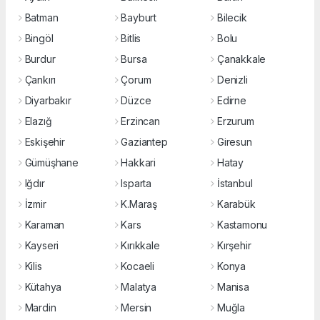
Batman
Bayburt
Bilecik
Bingöl
Bitlis
Bolu
Burdur
Bursa
Çanakkale
Çankırı
Çorum
Denizli
Diyarbakır
Düzce
Edirne
Elazığ
Erzincan
Erzurum
Eskişehir
Gaziantep
Giresun
Gümüşhane
Hakkari
Hatay
Iğdır
Isparta
İstanbul
İzmir
K.Maraş
Karabük
Karaman
Kars
Kastamonu
Kayseri
Kırıkkale
Kırşehir
Kilis
Kocaeli
Konya
Kütahya
Malatya
Manisa
Mardin
Mersin
Muğla