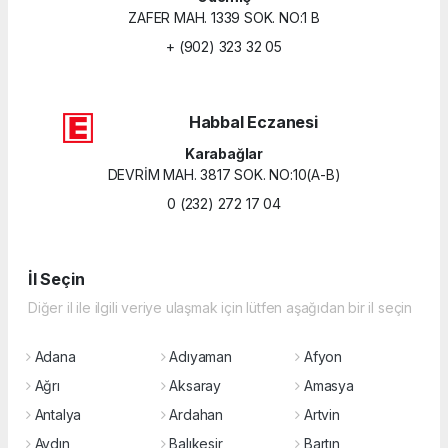
ZAFER MAH. 1339 SOK. NO:1 B
+ (902) 323 32 05
Habbal Eczanesi
Karabağlar
DEVRİM MAH. 3817 SOK. NO:10(A-B)
0 (232) 272 17 04
İl Seçin
Diğer il ile ilgili veriye ulaşmak için lütfen aşağıdan bir il seçin
Adana
Adıyaman
Afyon
Ağrı
Aksaray
Amasya
Antalya
Ardahan
Artvin
Aydın
Balıkesir
Bartın