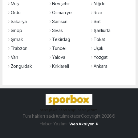
Muş
Nevşehir
Niğde
Ordu
Osmaniye
Rize
Sakarya
Samsun
Siirt
Sinop
Sivas
Şanlıurfa
Şırnak
Tekirdağ
Tokat
Trabzon
Tunceli
Uşak
Van
Yalova
Yozgat
Zonguldak
Kırklareli
Ankara
haber paketi
haber scripti
haber yazılımı
Tüm hakları saklı tutulmaktadır.Copyright 2026©
Haber Yazılımı:
Web Aksiyon ®