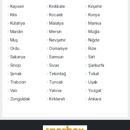
Kayseri
Kırıkkale
Kırşehir
Kilis
Kocaeli
Konya
Kütahya
Malatya
Manisa
Mardin
Mersin
Muğla
Muş
Nevşehir
Niğde
Ordu
Osmaniye
Rize
Sakarya
Samsun
Siirt
Sinop
Sivas
Şanlıurfa
Şırnak
Tekirdağ
Tokat
Trabzon
Tunceli
Uşak
Van
Yalova
Yozgat
Zonguldak
Kırklareli
Ankara