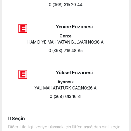
0 (368) 315 20 44
Yenice Eczanesi
Gerze
HAMİDİYE MAH.VATAN BULVARI NO:38 A
0 (368) 718 48 85
Yüksel Eczanesi
Ayancık
YALI MAH.ATATÜRK CAD.NO:26 A
0 (368) 613 16 31
İl Seçin
Diğer il ile ilgili veriye ulaşmak için lütfen aşağıdan bir il seçin