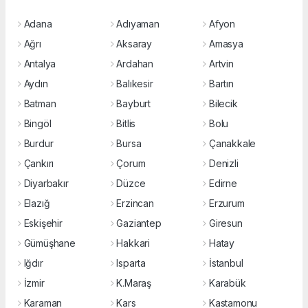
Adana
Adıyaman
Afyon
Ağrı
Aksaray
Amasya
Antalya
Ardahan
Artvin
Aydın
Balıkesir
Bartın
Batman
Bayburt
Bilecik
Bingöl
Bitlis
Bolu
Burdur
Bursa
Çanakkale
Çankırı
Çorum
Denizli
Diyarbakır
Düzce
Edirne
Elazığ
Erzincan
Erzurum
Eskişehir
Gaziantep
Giresun
Gümüşhane
Hakkari
Hatay
Iğdır
Isparta
İstanbul
İzmir
K.Maraş
Karabük
Karaman
Kars
Kastamonu