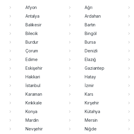
Afyon
Ağrı
Antalya
Ardahan
Balıkesir
Bartın
Bilecik
Bingöl
Burdur
Bursa
Çorum
Denizli
Edirne
Elazığ
Eskişehir
Gaziantep
Hakkari
Hatay
İstanbul
İzmir
Karaman
Kars
Kırıkkale
Kırşehir
Konya
Kütahya
Mardin
Mersin
Nevşehir
Niğde