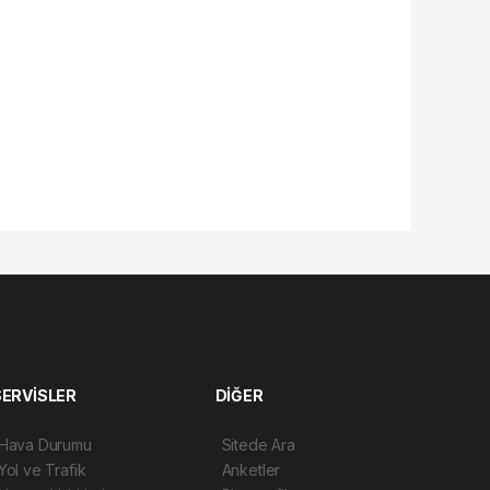
SERVİSLER
DİĞER
Hava Durumu
Sitede Ara
Yol ve Trafik
Anketler