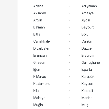
Adana
Adıyaman
Aksaray
Amasya
Artvin
Aydın
Batman
Bayburt
Bitlis
Bolu
Çanakkale
Çankırı
Diyarbakır
Düzce
Erzincan
Erzurum
Giresun
Gümüşhane
Iğdır
Isparta
K.Maraş
Karabük
Kastamonu
Kayseri
Kilis
Kocaeli
Malatya
Manisa
Muğla
Muş