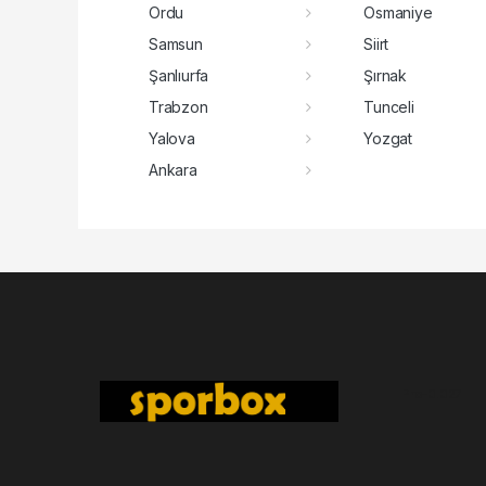
Ordu
Osmaniye
Samsun
Siirt
Şanlıurfa
Şırnak
Trabzon
Tunceli
Yalova
Yozgat
Ankara
Pro-0.027