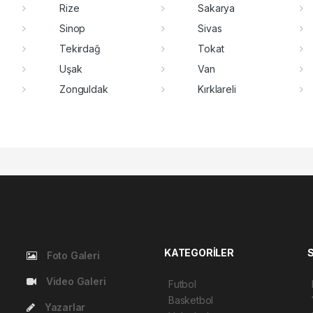
Rize
Sakarya
Sinop
Sivas
Tekirdağ
Tokat
Uşak
Van
Zonguldak
Kırklareli
KATEGORİLER
Foto Galeri
Video Galeri
Futbol
Basketbol
Yazarlar