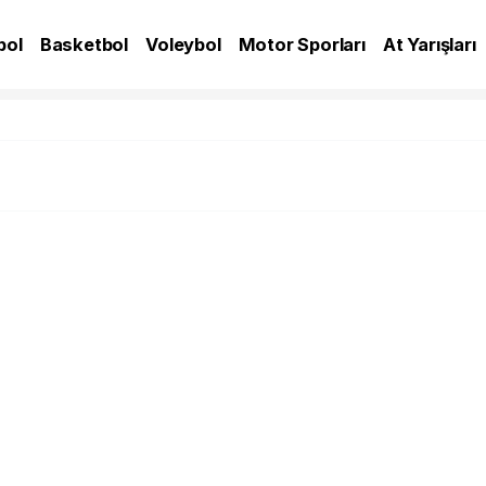
bol
Basketbol
Voleybol
Motor Sporları
At Yarışları
A