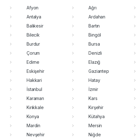
Afyon
Ağrı
Antalya
Ardahan
Balıkesir
Bartın
Bilecik
Bingöl
Burdur
Bursa
Çorum
Denizli
Edirne
Elazığ
Eskişehir
Gaziantep
Hakkari
Hatay
İstanbul
İzmir
Karaman
Kars
Kırıkkale
Kırşehir
Konya
Kütahya
Mardin
Mersin
Nevşehir
Niğde