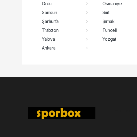
Ordu
Osmaniye
Samsun
Siirt
Şanlıurfa
Şırnak
Trabzon
Tunceli
Yalova
Yozgat
Ankara
Pro-0.029