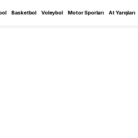
bol
Basketbol
Voleybol
Motor Sporları
At Yarışları
A