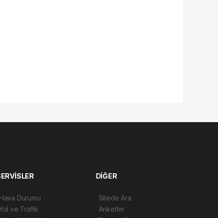
SERVİSLER
DİĞER
Hava Durumu
Sitede Ara
Yol ve Trafik
Anketler