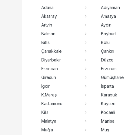
Adana
Adıyaman
Aksaray
Amasya
Artvin
Aydın
Batman
Bayburt
Bitlis
Bolu
Çanakkale
Çankırı
Diyarbakır
Düzce
Erzincan
Erzurum
Giresun
Gümüşhane
Iğdır
Isparta
K.Maraş
Karabük
Kastamonu
Kayseri
Kilis
Kocaeli
Malatya
Manisa
Muğla
Muş