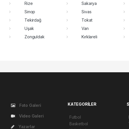
Rize
Sakarya
Sinop
Sivas
Tekirdağ
Tokat
Uşak
Van
Zonguldak
Kırklareli
KATEGORİLER
Foto Galeri
Video Galeri
Futbol
Basketbol
Yazarlar