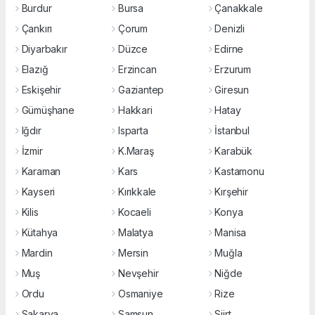
Burdur
Bursa
Çanakkale
Çankırı
Çorum
Denizli
Diyarbakır
Düzce
Edirne
Elazığ
Erzincan
Erzurum
Eskişehir
Gaziantep
Giresun
Gümüşhane
Hakkari
Hatay
Iğdır
Isparta
İstanbul
İzmir
K.Maraş
Karabük
Karaman
Kars
Kastamonu
Kayseri
Kırıkkale
Kırşehir
Kilis
Kocaeli
Konya
Kütahya
Malatya
Manisa
Mardin
Mersin
Muğla
Muş
Nevşehir
Niğde
Ordu
Osmaniye
Rize
Sakarya
Samsun
Siirt