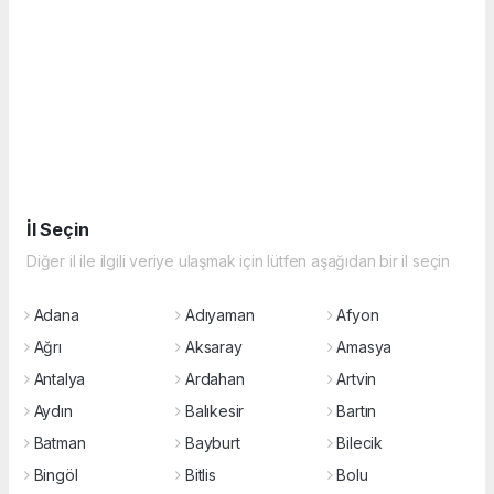
İl Seçin
Diğer il ile ilgili veriye ulaşmak için lütfen aşağıdan bir il seçin
Adana
Adıyaman
Afyon
Ağrı
Aksaray
Amasya
Antalya
Ardahan
Artvin
Aydın
Balıkesir
Bartın
Batman
Bayburt
Bilecik
Bingöl
Bitlis
Bolu