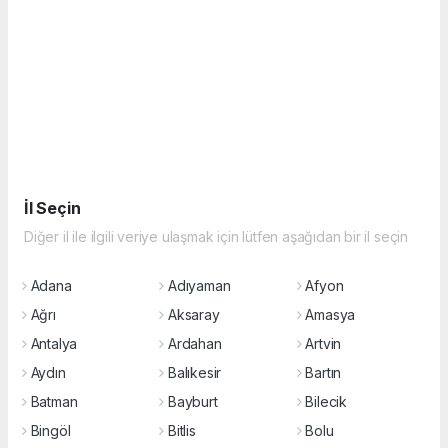
İl Seçin
Diğer il ile ilgili veriye ulaşmak için lütfen aşağıdan bir il seçin
Adana
Adıyaman
Afyon
Ağrı
Aksaray
Amasya
Antalya
Ardahan
Artvin
Aydın
Balıkesir
Bartın
Batman
Bayburt
Bilecik
Bingöl
Bitlis
Bolu