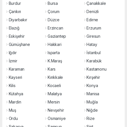
Burdur
Bursa
Çanakkale
Çankırı
Çorum
Denizli
Diyarbakır
Düzce
Edirne
Elazığ
Erzincan
Erzurum
Eskişehir
Gaziantep
Giresun
Gümüşhane
Hakkari
Hatay
Iğdır
Isparta
İstanbul
İzmir
K.Maraş
Karabük
Karaman
Kars
Kastamonu
Kayseri
Kırıkkale
Kırşehir
Kilis
Kocaeli
Konya
Kütahya
Malatya
Manisa
Mardin
Mersin
Muğla
Muş
Nevşehir
Niğde
Ordu
Osmaniye
Rize
Sakarya
Samsun
Siirt