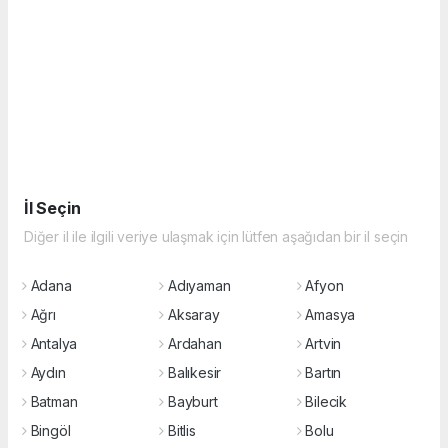
İl Seçin
Diğer il ile ilgili veriye ulaşmak için lütfen aşağıdan bir il seçin
Adana
Adıyaman
Afyon
Ağrı
Aksaray
Amasya
Antalya
Ardahan
Artvin
Aydın
Balıkesir
Bartın
Batman
Bayburt
Bilecik
Bingöl
Bitlis
Bolu