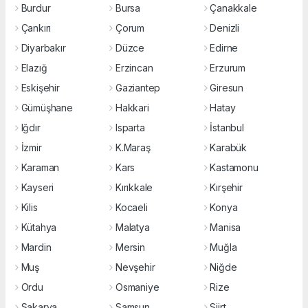
Burdur
Bursa
Çanakkale
Çankırı
Çorum
Denizli
Diyarbakır
Düzce
Edirne
Elazığ
Erzincan
Erzurum
Eskişehir
Gaziantep
Giresun
Gümüşhane
Hakkari
Hatay
Iğdır
Isparta
İstanbul
İzmir
K.Maraş
Karabük
Karaman
Kars
Kastamonu
Kayseri
Kırıkkale
Kırşehir
Kilis
Kocaeli
Konya
Kütahya
Malatya
Manisa
Mardin
Mersin
Muğla
Muş
Nevşehir
Niğde
Ordu
Osmaniye
Rize
Sakarya
Samsun
Siirt