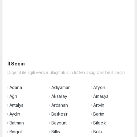
İl Seçin
Diğer il ile ilgili veriye ulaşmak için lütfen aşağıdan bir il seçin
Adana
Adıyaman
Afyon
Ağrı
Aksaray
Amasya
Antalya
Ardahan
Artvin
Aydın
Balıkesir
Bartın
Batman
Bayburt
Bilecik
Bingöl
Bitlis
Bolu