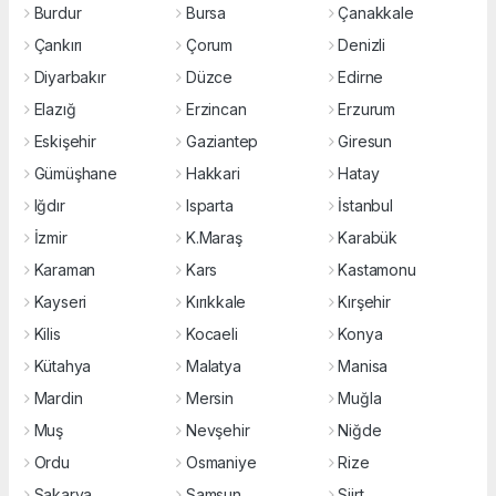
Burdur
Bursa
Çanakkale
Çankırı
Çorum
Denizli
Diyarbakır
Düzce
Edirne
Elazığ
Erzincan
Erzurum
Eskişehir
Gaziantep
Giresun
Gümüşhane
Hakkari
Hatay
Iğdır
Isparta
İstanbul
İzmir
K.Maraş
Karabük
Karaman
Kars
Kastamonu
Kayseri
Kırıkkale
Kırşehir
Kilis
Kocaeli
Konya
Kütahya
Malatya
Manisa
Mardin
Mersin
Muğla
Muş
Nevşehir
Niğde
Ordu
Osmaniye
Rize
Sakarya
Samsun
Siirt